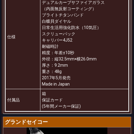
デュアルカーブサファイアガラス
（内面無反射コーティング）
ブライトチタンバンド
白蝶貝ダイヤル
日常生活用強化防水（10気圧）
スクリューバック
仕様
キャリバー4J52
耐磁時計
精度：年差±10秒
外径：縦32.5mm×横26.0mm
厚さ：9.2mm
重さ：48g
2017年5月発売
Made in Japan
箱
付属品
保証カード
(5年間メーカー保証)
グランドセイコー