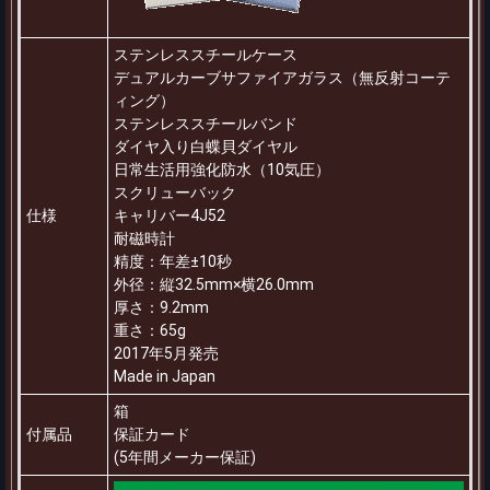
ステンレススチールケース
デュアルカーブサファイアガラス（無反射コーテ
ィング）
ステンレススチールバンド
ダイヤ入り白蝶貝ダイヤル
日常生活用強化防水（10気圧）
スクリューバック
仕様
キャリバー4J52
耐磁時計
精度：年差±10秒
外径：縦32.5mm×横26.0mm
厚さ：9.2mm
重さ：65g
2017年5月発売
Made in Japan
箱
付属品
保証カード
(5年間メーカー保証)