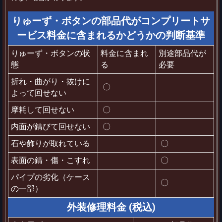
りゅーず・ボタンの部品代がコンプリートサ
ービス料金に含まれるかどうかの判断基準
りゅーず・ボタンの状
料金に含まれ
別途部品代が
態
る
必要
折れ・曲がり・抜けに
〇
よって回せない
摩耗して回せない
〇
内面が錆びて回せない
〇
石や飾りが取れている
〇
表面の錆・傷・こすれ
〇
パイプの劣化（ケース
〇
の一部）
外装修理料金 (税込)