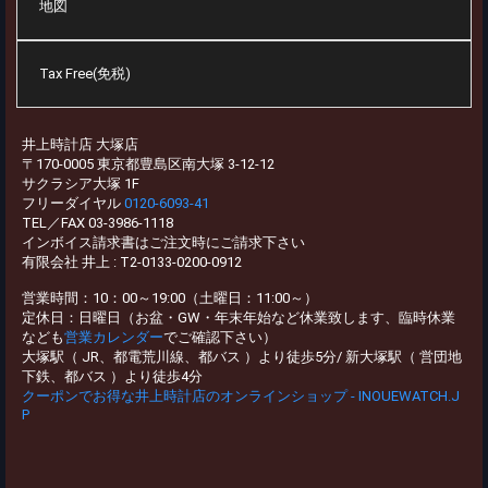
地図
Tax Free(免税)
井上時計店 大塚店
〒170-0005 東京都豊島区南大塚 3-12-12
サクラシア大塚 1F
フリーダイヤル
0120-6093-41
TEL／FAX 03-3986-1118
インボイス請求書はご注文時にご請求下さい
有限会社 井上 : T2-0133-0200-0912
営業時間：10：00～19:00（土曜日：11:00～）
定休日：日曜日（お盆・GW・年末年始など休業致します、臨時休業
なども
営業カレンダー
でご確認下さい）
大塚駅（ JR、都電荒川線、都バス ）より徒歩5分/ 新大塚駅（ 営団地
下鉄、都バス ）より徒歩4分
クーポンでお得な井上時計店のオンラインショップ - INOUEWATCH.J
P