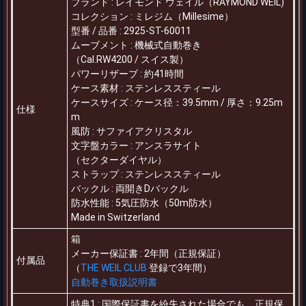
ブランド : レイモンド ウェイル（RAYMOND WEIL)
コレクション : ミレジム（Millesime）
型番 / 品番 : 2925-ST-60011
ムーブメント : 機械式自動巻き
（Cal.RW4200 / スイス製）
パワーリザーブ : 約41時間
ケース素材 : ステンレススティール
ケースサイズ : ケース径：39.5mm / 厚さ：9.25m
仕様
m
風防 : サファイアクリスタル
文字盤カラー : アンスラサイト
（セクターダイヤル）
ストラップ : ステンレススティール
バックル : 両開きDバックル
防水性能 : 5気圧防水（50m防水）
Made in Switzerland
箱
メーカー保証書 : 2年間（正規保証）
付属品
（
THE WEIL CLUB
登録で3年間）
自動巻き取扱説明書
特典1 : 国際保証書を紛失された場合でも、正規保