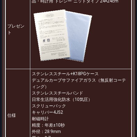
品・時計用“トレシー”ニットタイプ 24×24cm
プレゼン
ト
ステンレススチール+K18PGケース
デュアルカーブサファイアガラス（無反射コーテ
ィング）
ステンレススチールバンド
日常生活用強化防水（10気圧）
スクリューバック
キャリバー4J52
仕様
耐磁時計
精度：年差±10秒
外径：28.9mm