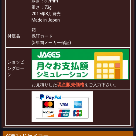
厚さ：8.7mm
重さ：73g
2017年8月発売
Made in Japan
箱
付属品
保証カード
(5年間メーカー保証)
ショッピ
ングロー
ン
現金販売価格
お見積りした
をご入力下さい。