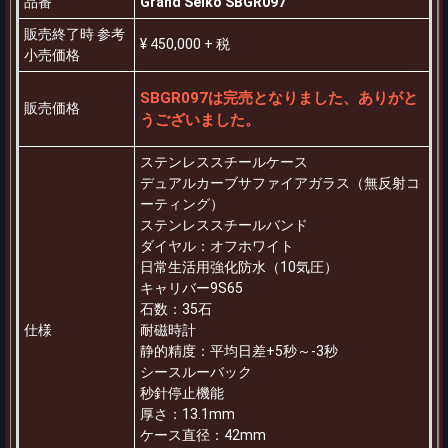
品番
Grand Seiko SBGR097
販売終了時 参考
¥ 450,000 + 税
小売価格
SBGR097は完売となりました、ありがと
販売価格
うございました。
ステンレススチールケース
デュアルカーブサファイアガラス（無反射コ
ーティング）
ステンレススチールバンド
ダイヤル：オフホワイト
日常生活用強化防水（10気圧）
キャリバー9S65
石数：35石
仕様
耐磁時計
静的精度：平均日差+5秒～-3秒
シースルーバック
秒針停止機能
厚さ：13.1mm
ケース直径：42mm