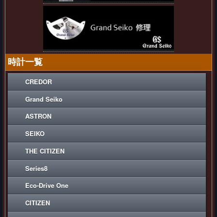
時計一覧
CREDOR
Grand Seiko
ASTRON
SEIKO
THE CITIZEN
Series8
Eco-Drive One
CITIZEN