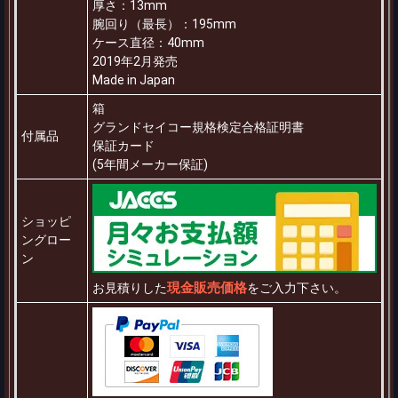
厚さ：13mm
腕回り（最長）：195mm
ケース直径：40mm
2019年2月発売
Made in Japan
箱
グランドセイコー規格検定合格証明書
付属品
保証カード
(5年間メーカー保証)
ショッピ
ングロー
ン
現金販売価格
お見積りした
をご入力下さい。