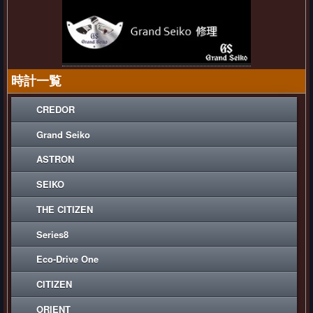
時計一覧
CREDOR
Grand Seiko
ASTRON
SEIKO
THE CITIZEN
Series8
Eco-Drive One
CITIZEN
ORIENT