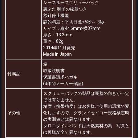
シースルースクリューバック
裏ぶた 獅子の紋章つき
秒針停止機能
静的精度：平均日差+5秒～-3秒
サイズ：縦44.6mm×横37mm
厚さ：13.3mm
重さ：82g
2014年11月発売
Made in Japan
箱
取扱説明書
付属品
保証書請求ハガキ
(3年間メーカー保証)
スクリューバックの製品は裏蓋の向きが一定
では有りません。
精度（携帯精度）はお客様ご使用の環境で変
その他
化しますので、グランドセイコー規格検定時
の実測値とは異なります。
クロコダイルバンドは天然素材の為、写真と
は模様が全て異なります。