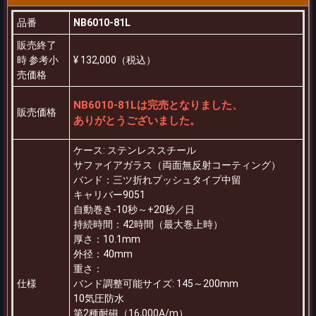
品番
NB6010-81L
販売終了
時 参考小
¥ 132,000（税込）
売価格
NB6010-81Lは完売となりました、
販売価格
ありがとうございました。
ケース: ステンレススチール
サファイアガラス（両面無反射コーティング）
バンド：三ツ折れプッシュタイプ中留
キャリバー9051
自動巻き-10秒～+20秒／日
持続時間：42時間（最大巻上時）
厚さ：10.1mm
外径：40mm
重さ：
仕様
バンド調整可能サイズ: 145～200mm
10気圧防水
第2種耐磁（16,000A/m）