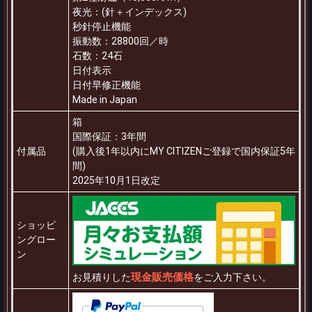
夜光：(針＋インデックス)
秒針停止機能
振動数：28800回／時
石数：24石
日付表示
日付早修正機能
Made in Japan
箱
国際保証：3年間
付属品
(購入後1年以内にMY CITIZENご登録で国内保証5年
間)
2025年10月1日改定
ショッピ
ングロー
ン
現金販売価格
お見積りした
をご入力下さい。