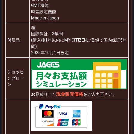
GMT機能
時差設定機能
Made in Japan
箱
国際保証：3年間
付属品
(購入後1年以内にMY CITIZENご登録で国内保証5年
間)
2025年10月1日改定
ショッピ
ングロー
ン
現金販売価格
お見積りした
をご入力下さい。