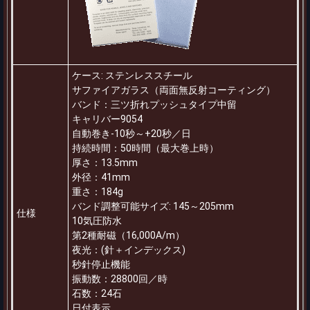
ケース: ステンレススチール
サファイアガラス（両面無反射コーティング）
バンド：三ツ折れプッシュタイプ中留
キャリバー9054
自動巻き-10秒～+20秒／日
持続時間：50時間（最大巻上時）
厚さ：13.5mm
外径：41mm
重さ：184g
バンド調整可能サイズ: 145～205mm
仕様
10気圧防水
第2種耐磁（16,000A/m）
夜光：(針＋インデックス)
秒針停止機能
振動数：28800回／時
石数：24石
日付表示