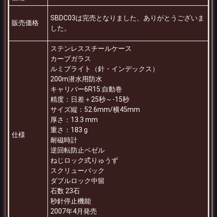
SBDC03は完売となりました、ありがとうございま
販売価格
した。
ステンレススチールケース
カーブガラス
ルミブライト（針・インデックス）
200m潜水用防水
キャリバー6R15:自動巻
精度：日差＋25秒～-15秒
サイズ縦：52.6mm/横45mm
厚さ：13.3 mm
重さ：183 g
仕様
耐磁時計
逆回転防止ベゼル
ねじロック式りゅうず
スクリューバック
ダブルロック中留
石数 23石
秒針停止機能
2007年4月発売