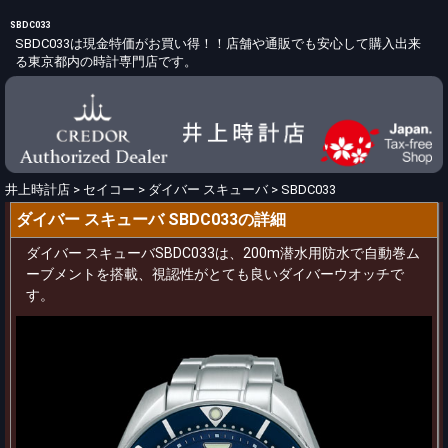
SBDC033
SBDC033は現金特価がお買い得！！店舗や通販でも安心して購入出来
る東京都内の時計専門店です。
井上時計店
>
セイコー
>
ダイバー スキューバ
>
SBDC033
ダイバー スキューバ SBDC033の詳細
ダイバー スキューバSBDC033は、200m潜水用防水で自動巻ム
ーブメントを搭載、視認性がとても良いダイバーウオッチで
す。