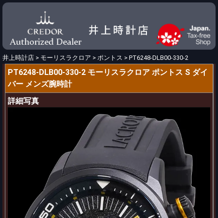
井上時計店
>
モーリスラクロア
>
ポントス
>
PT6248-DLB00-330-2
PT6248-DLB00-330-2 モーリスラクロア ポントス S ダイ
バー メンズ腕時計
詳細写真