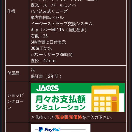
夜光：スーパールミノバ
仕様
ねじ込み式リューズ
単方向回転ベゼル
イージーストラップ交換システム
キャリバーML115（自動巻き）
石数：26
6時位置に日付表示
30気圧防水
パワーリザーブ38時間
直径：42mm
箱
付属品
保証書（ 2年間 ）
ショッピ
ングロー
ン
現金販売価格
お見積りした
をご入力下さい。