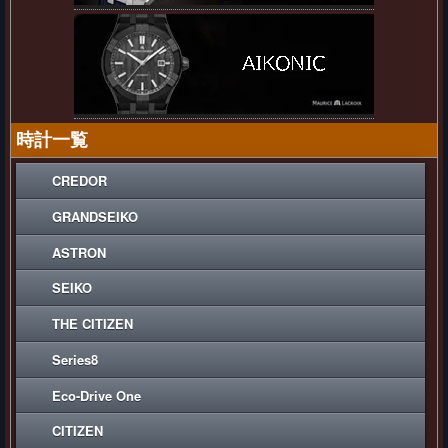
時計一覧
CREDOR
GRANDSEIKO
ASTRON
SEIKO
THE CITIZEN
Series8
Eco-Drive One
CITIZEN