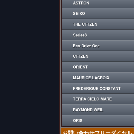
ASTRON
SEIKO
THE CITIZEN
Series8
Eco-Drive One
CITIZEN
ORIENT
MAURICE LACROIX
FREDERIQUE CONSTANT
TERRA CIELO MARE
RAYMOND WEIL
ORIS
お問い合わせフリーダイヤル