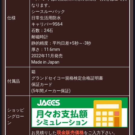
なります。
シースルーバック
仕様
日常生活用防水
キャリバー9S64
石数：24石
耐磁時計
静的精度：平均日差+5秒～-3秒
厚さ：11.6mm
2022年11月発売
Made in Japan
箱
グランドセイコー規格検定合格証明書
付属品
保証カード
(5年間メーカー保証)
ショッピ
ングロー
ン
現金販売価格
お見積りした
をご入力下さい。