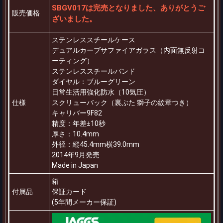
SBGV017は完売となりました、ありがとうご
販売価格
ざいました。
ステンレススチールケース
デュアルカーブサファイアガラス（内面無反射コ
ーティング）
ステンレススチールバンド
ダイヤル：ブルーグリーン
日常生活用強化防水（10気圧）
仕様
スクリューバック（裏ぶた 獅子の紋章つき）
キャリバー9F82
精度：年差±10秒
厚さ：10.4mm
外径：縦45.4mm横39.0mm
2014年9月発売
Made in Japan
箱
付属品
保証カード
(5年間メーカー保証)