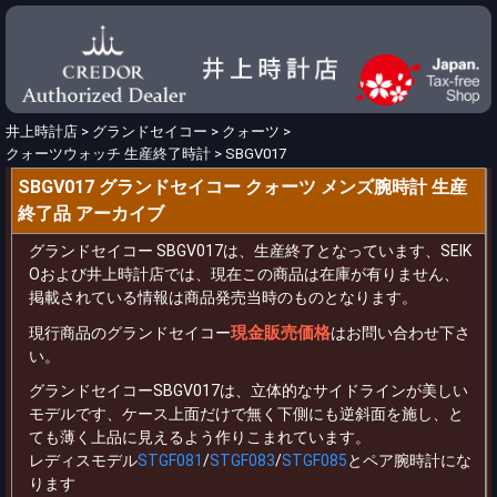
井上時計店
>
グランドセイコー
>
クォーツ
>
クォーツウォッチ 生産終了時計
>
SBGV017
SBGV017 グランドセイコー クォーツ メンズ腕時計 生産
終了品 アーカイブ
グランドセイコー SBGV017は、生産終了となっています、SEIK
Oおよび井上時計店では、現在この商品は在庫が有りません、
掲載されている情報は商品発売当時のものとなります。
現金販売価格
現行商品のグランドセイコー
はお問い合わせ下さ
い。
グランドセイコーSBGV017は、立体的なサイドラインが美しい
モデルです、ケース上面だけで無く下側にも逆斜面を施し、と
ても薄く上品に見えるよう作りこまれています。
レディスモデル
STGF081
/
STGF083
/
STGF085
とペア腕時計にな
ります