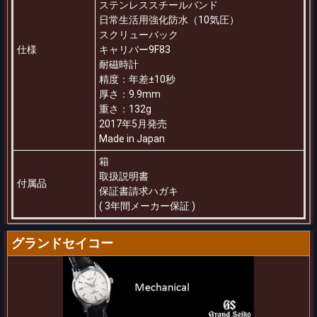
ステンレススチールバンド
日常生活用強化防水（10気圧）
スクリューバック
仕様
キャリバー9F83
耐磁時計
精度：年差±10秒
厚さ：9.9mm
重さ：132g
2017年5月発売
Made in Japan
箱
取扱説明書
付属品
保証書請求ハガキ
( 3年間メーカー保証 )
グランドセイコー