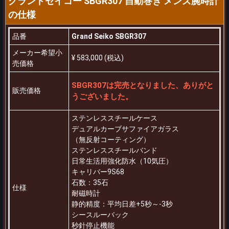
グランドセイコー SBGR307 自動巻き メンズ腕時計
の仕様
品番
Grand Seiko SBGR307
メーカー希望小
¥ 583,000 (税込)
売価格
SBGR307は完売となりました、ありがと
販売価格
うございました。
ステンレススチールケース
デュアルカーブサファイアガラス
（無反射コーティング）
ステンレススチールバンド
日常生活用強化防水（10気圧）
キャリバー9S68
石数：35石
仕様
耐磁時計
静的精度：平均日差+5秒～-3秒
シースルーバック
秒針停止機能