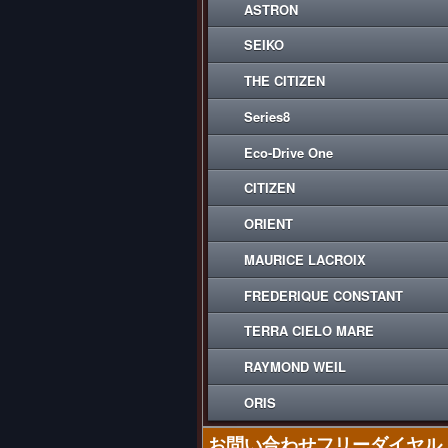
ASTRON
SEIKO
THE CITIZEN
Series8
Eco-Drive One
CITIZEN
ORIENT
MAURICE LACROIX
FREDERIQUE CONSTANT
TERRA CIELO MARE
RAYMOND WEIL
ORIS
お問い合わせフリーダイヤル