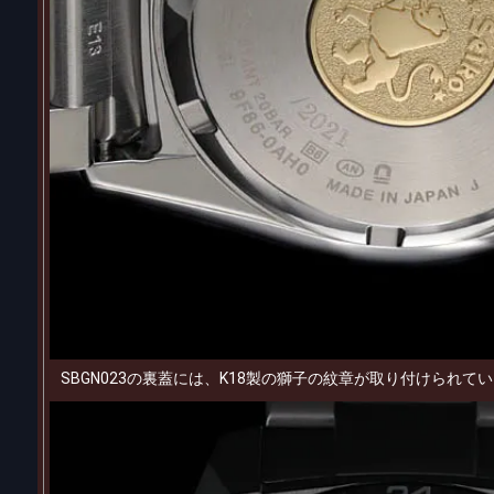
SBGN023の裏蓋には、K18製の獅子の紋章が取り付けられて