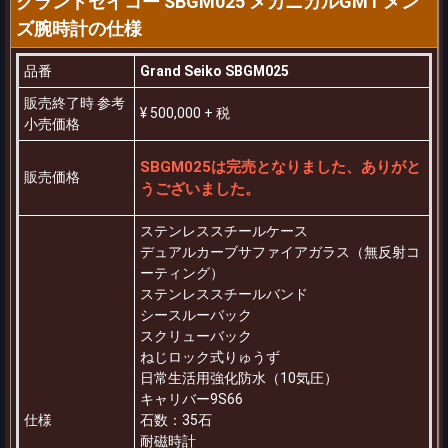
グランドセイコー SBGM025 メカニカルGMT メン
ズ腕時計の仕様
品番
Grand Seiko SBGM025
販売終了時 参考
¥ 500,000 + 税
小売価格
SBGM025は完売となりました、ありがと
販売価格
うございました。
ステンレススチールケース
デュアルカーブサファイアガラス（無反射コ
ーティング）
ステンレススチールバンド
シースルーバック
スクリューバック
ねじロック式りゅうず
日常生活用強化防水（10気圧）
キャリバー9S66
仕様
石数：35石
耐磁時計