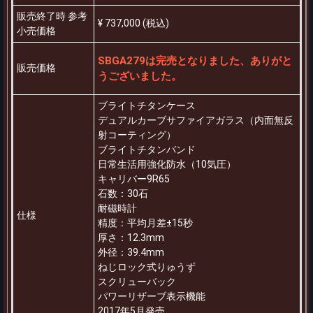
販売終了時 参考
¥ 737,000 (税込)
小売価格
SBGA279は完売となりました、ありがと
販売価格
うございました。
ブライトチタンケース
デュアルカーブサファイアガラス（内面無反
射コーティング）
ブライトチタンバンド
日常生活用強化防水（10気圧）
キャリバー9R65
石数：30石
耐磁時計
仕様
精度：平均月差±15秒
厚さ：12.3mm
外径：39.4mm
ねじロック式りゅうず
スクリューバック
パワーリザーブ表示機能
2017年5月発売