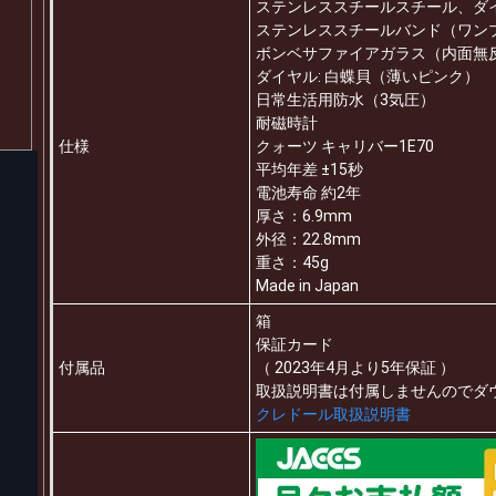
ステンレススチールスチール、ダイヤ入
ステンレススチールバンド（ワン
ボンベサファイアガラス（内面無
ダイヤル: 白蝶貝（薄いピンク）
日常生活用防水（3気圧）
耐磁時計
仕様
クォーツ キャリバー1E70
平均年差 ±15秒
電池寿命 約2年
厚さ：6.9mm
外径：22.8mm
重さ：45g
Made in Japan
箱
保証カード
付属品
（ 2023年4月より5年保証 ）
取扱説明書は付属しませんのでダ
クレドール取扱説明書