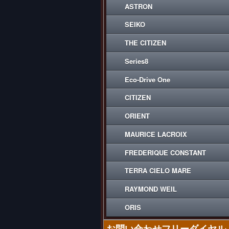
ASTRON
SEIKO
THE CITIZEN
Series8
Eco-Drive One
CITIZEN
ORIENT
MAURICE LACROIX
FREDERIQUE CONSTANT
TERRA CIELO MARE
RAYMOND WEIL
ORIS
お問い合わせフリーダイヤル