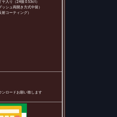
り（24個 0.53ct）
プッシュ両開き方式中留）
反射コーティング）
ウンロードお願い致します