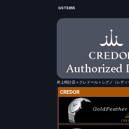
GSTE855
井上時計店
>
クレドール
>
シグノ（レディ
CREDOR