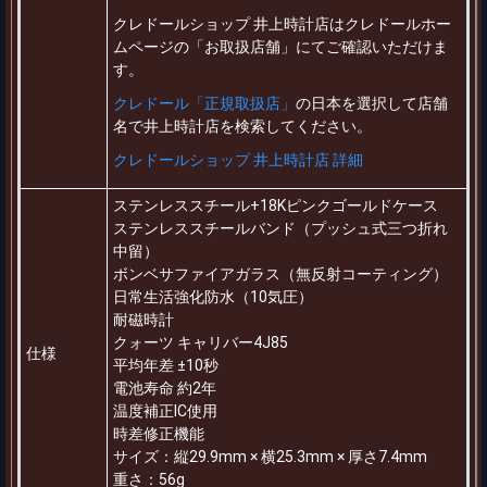
クレドールショップ 井上時計店はクレドールホー
ムページの「お取扱店舗」にてご確認いただけま
す。
クレドール「正規取扱店」
の日本を選択して店舗
名で井上時計店を検索してください。
クレドールショップ 井上時計店 詳細
ステンレススチール+18Kピンクゴールドケース
ステンレススチールバンド（プッシュ式三つ折れ
中留）
ボンベサファイアガラス（無反射コーティング）
日常生活強化防水（10気圧）
耐磁時計
クォーツ キャリバー4J85
仕様
平均年差 ±10秒
電池寿命 約2年
温度補正IC使用
時差修正機能
サイズ：縦29.9mm × 横25.3mm × 厚さ7.4mm
重さ：56g