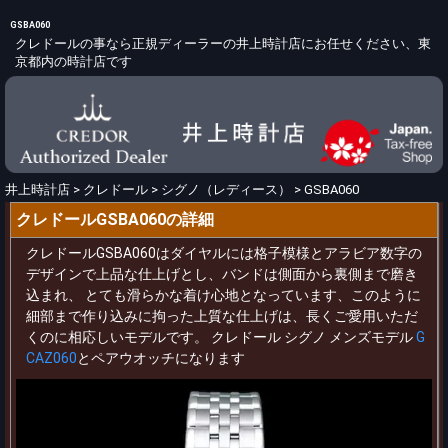
GSBA060
クレドールの事なら正規ディーラーの井上時計店にお任せください、東
京都内の時計店です
井上時計店
>
クレドール
>
シグノ（レディース）
>
GSBA060
クレドールGSBA060の詳細
クレドールGSBA060はダイヤルには格子模様とアラビア数字の
デザインで上品な仕上げとし、バンドは側面から裏側まで磨き
込まれ、 とても滑らかな着け心地となっています、このように
細部まで作り込みに拘った上質な仕上げは、長くご愛用いただ
くのに相応しいモデルです。 クレドール シグノ メンズモデル
G
CAZ060
とペアウオッチになります