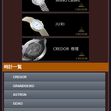
時計一覧
CREDOR
GRANDSEIKO
ASTRON
SEIKO