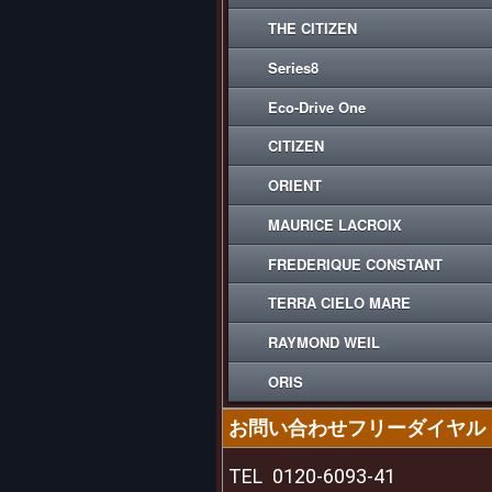
THE CITIZEN
Series8
Eco-Drive One
CITIZEN
ORIENT
MAURICE LACROIX
FREDERIQUE CONSTANT
TERRA CIELO MARE
RAYMOND WEIL
ORIS
お問い合わせフリーダイヤル
TEL
0120-6093-41