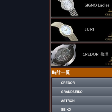
時計一覧
CREDOR
GRANDSEIKO
ASTRON
SEIKO