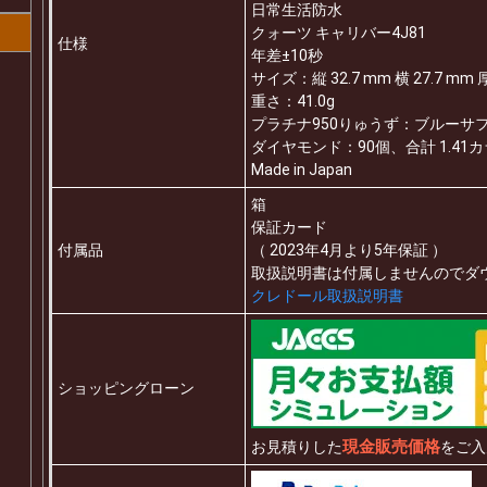
日常生活防水
クォーツ キャリバー4J81
仕様
年差±10秒
サイズ：縦 32.7 mm 横 27.7 mm 
重さ：41.0g
プラチナ950りゅうず：ブルーサフ
ダイヤモンド：90個、合計 1.41
Made in Japan
箱
保証カード
付属品
（ 2023年4月より5年保証 ）
取扱説明書は付属しませんのでダ
クレドール取扱説明書
ショッピングローン
現金販売価格
お見積りした
をご入