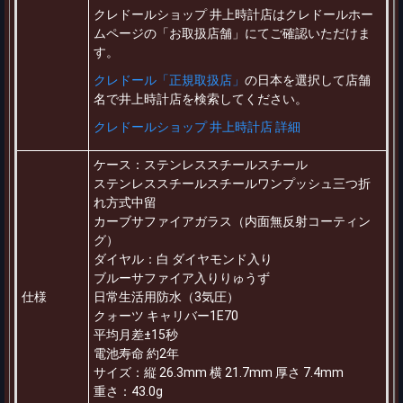
クレドールショップ 井上時計店はクレドールホー
ムページの「お取扱店舗」にてご確認いただけま
す。
クレドール「正規取扱店」
の日本を選択して店舗
名で井上時計店を検索してください。
クレドールショップ 井上時計店 詳細
ケース：ステンレススチールスチール
ステンレススチールスチールワンプッシュ三つ折
れ方式中留
カーブサファイアガラス（内面無反射コーティン
グ）
ダイヤル：白 ダイヤモンド入り
ブルーサファイア入りりゅうず
仕様
日常生活用防水（3気圧）
クォーツ キャリバー1E70
平均月差±15秒
電池寿命 約2年
サイズ：縦 26.3mm 横 21.7mm 厚さ 7.4mm
重さ：43.0g