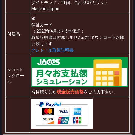
ダイヤモンド：11個、合計 0.07カラット
Made in Japan
箱
保証カード
（ 2023年4月より5年保証 ）
付属品
取扱説明書は付属しませんのでダウンロードお願
い致します
クレドール取扱説明書
ショッピ
ングロー
ン
現金販売価格
お見積りした
をご入力下さい。