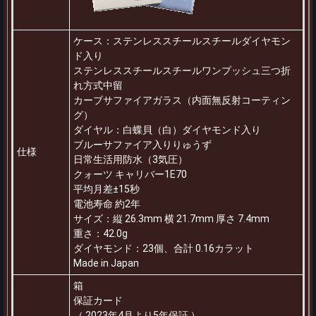
ケース：ステンレススチールスチールダイヤモン
ド入り
ステンレススチールスチールワンプッシュ三つ折
れ方式中留
カーブサファイアガラス（内面無反射コーティン
グ）
ダイヤル：白蝶貝（白）ダイヤモンド入り
ブルーサファイア入りりゅうず
仕様
日常生活用防水（3気圧）
クォーツ キャリバー1E70
平均月差±15秒
電池寿命 約2年
サイズ：縦 26.3mm 横 21.7mm 厚さ 7.4mm
重さ：42.0g
ダイヤモンド：23個、合計 0.16カラット
Made in Japan
箱
保証カード
（ 2023年4月より5年保証 ）