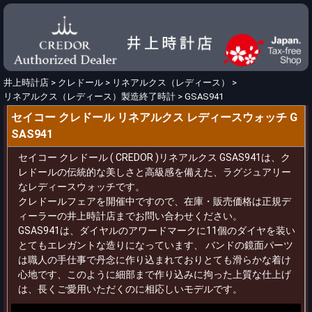
井上時計店
>
クレドール
>
リネアルクス（レディース）
>
リネアルクス（レディース）製造終了時計
>
GSAS941
セイコー クレドール リネアルクス レディースウォッチ G
SAS941
セイコー クレドール ( CREDOR )リネアルクス GSAS941は、ク
レドールの伝統的な美しさと高級感を備えた、ラグジュアリー
なレディースウォッチです。
クレドールフェアを開催中ですので、在庫・販売価格は正規デ
ィーラーの井上時計店までお問い合わせください。
GSAS941は、ダイヤルのアワードマークに11個のダイヤを装い
とてもエレガントな造りになっています、 バンドの鏡面パーツ
は職人の手仕事で丹念に作り込まれておりとても滑らかな着け
心地です、このように細部まで作り込みに拘った上質な仕上げ
は、長くご愛用いただくのに相応しいモデルです。