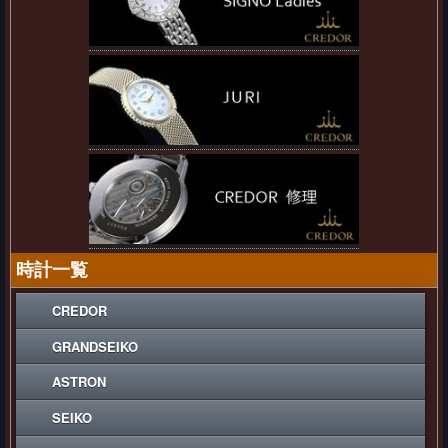
時計一覧
CREDOR
GRANDSEIKO
ASTRON
SEIKO