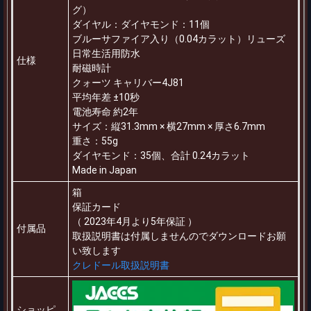
グ）
ダイヤル：ダイヤモンド：11個
ブルーサファイア入り（0.04カラット）リューズ
日常生活用防水
仕様
耐磁時計
クォーツ キャリバー4J81
平均年差 ±10秒
電池寿命 約2年
サイズ：縦31.3mm × 横27mm × 厚さ6.7mm
重さ：55g
ダイヤモンド：35個、合計 0.24カラット
Made in Japan
箱
保証カード
（ 2023年4月より5年保証 ）
付属品
取扱説明書は付属しませんのでダウンロードお願
い致します
クレドール取扱説明書
ショッピ