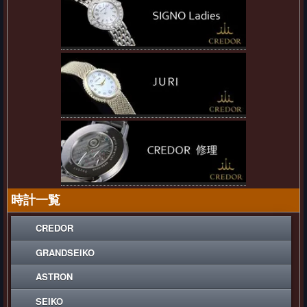
時計一覧
CREDOR
GRANDSEIKO
ASTRON
SEIKO