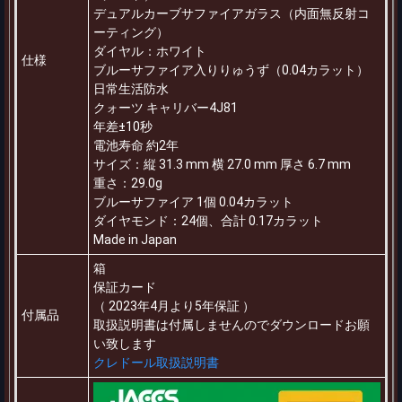
デュアルカーブサファイアガラス（内面無反射コ
ーティング）
ダイヤル：ホワイト
仕様
ブルーサファイア入りりゅうず（0.04カラット）
日常生活防水
クォーツ キャリバー4J81
年差±10秒
電池寿命 約2年
サイズ：縦 31.3 mm 横 27.0 mm 厚さ 6.7 mm
重さ：29.0g
ブルーサファイア 1個 0.04カラット
ダイヤモンド：24個、合計 0.17カラット
Made in Japan
箱
保証カード
（ 2023年4月より5年保証 ）
付属品
取扱説明書は付属しませんのでダウンロードお願
い致します
クレドール取扱説明書