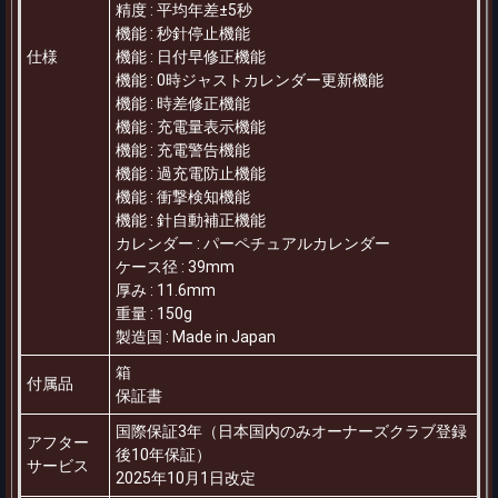
精度
:
平均年差±5秒
機能
:
秒針停止機能
仕様
機能
:
日付早修正機能
機能
:
0時ジャストカレンダー更新機能
機能
:
時差修正機能
機能
:
充電量表示機能
機能
:
充電警告機能
機能
:
過充電防止機能
機能
:
衝撃検知機能
機能
:
針自動補正機能
カレンダー
:
パーペチュアルカレンダー
ケース径
:
39mm
厚み
:
11.6mm
重量
:
150g
製造国
:
Made in Japan
箱
付属品
保証書
国際保証3年（日本国内のみオーナーズクラブ登録
アフター
後10年保証）
サービス
2025年10月1日改定