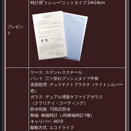
時計用“トレシー”ニットタイプ 24×24cm
プレゼン
ト
ケース
:
ステンレススチール
バンド
:
三ツ折れプッシュタイプ中留
表面処理
:
デュラテクトプラチナ（ライトシルバー
色）
ガラス
:
デュアル球面サファイアガラス
（クラリティ・コーティング）
防水性能
:
10気圧防水
耐磁
:
耐磁時計（JIS耐磁時計1種）
キャリバー
:
A010
駆動方式
:
エコドライブ