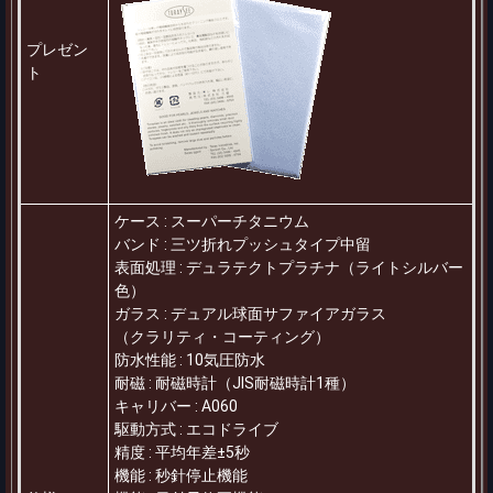
プレゼン
ト
ケース
:
スーパーチタニウム
バンド
:
三ツ折れプッシュタイプ中留
表面処理
:
デュラテクトプラチナ（ライトシルバー
色）
ガラス
:
デュアル球面サファイアガラス
（クラリティ・コーティング）
防水性能
:
10気圧防水
耐磁
:
耐磁時計（JIS耐磁時計1種）
キャリバー
:
A060
駆動方式
:
エコドライブ
精度
:
平均年差±5秒
機能
:
秒針停止機能