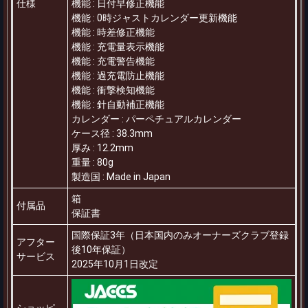
仕様
機能
:
日付早修正機能
機能
:
0時ジャストカレンダー更新機能
機能
:
時差修正機能
機能
:
充電量表示機能
機能
:
充電警告機能
機能
:
過充電防止機能
機能
:
衝撃検知機能
機能
:
針自動補正機能
カレンダー
:
パーペチュアルカレンダー
ケース径
:
38.3mm
厚み
:
12.2mm
重量
:
80g
製造国
:
Made in Japan
箱
付属品
保証書
国際保証3年（日本国内のみオーナーズクラブ登録
アフター
後10年保証）
サービス
2025年10月1日改定
ショッピ