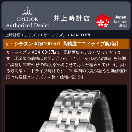
井上時計店
>
シチズン
>
ザ・シチズン
>
AQ4100-57L
ザ・シチズン AQ4100-57L 高精度エコドライブ腕時計
ザ・シチズン AQ4100-57Lは、高精度なモデルとなっておりま
す、現金販売価格はお問い合わせ下さい、それぞれの時計を個別
に調整し年差±5秒の精度を実現させており丹精込めて仕上げられ
る最高級エコドライブ時計です、 10年間の長期保証や生涯修理対
応はお客様とシチズンを繋ぐ信頼の証です