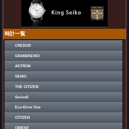
時計一覧
CREDOR
GRANDSEIKO
ASTRON
SEIKO
THE CITIZEN
Series8
Eco-Drive One
CITIZEN
ORIENT