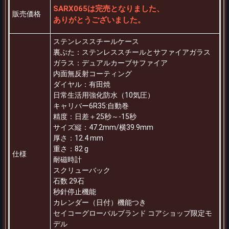
SARX065は完売となりました、
販売価格
ありがとうございました。
ステンレススチールケース
裏ぶた：ステンレススチールとサファイアガラス
ガラス：デュアルカーブサファイア
内面無反射コーティング
ダイヤル：有田焼
日常生活用強化防水（10気圧）
キャリバー6R35:自動巻
精度：日差＋25秒～-15秒
サイズ縦：47.2mm/横39.9mm
厚さ：12.4 mm
重さ：82 g
仕様
耐磁時計
スクリューバック
石数 29石
秒針停止機能
カレンダー（日付）機能つき
セイコーグローバルブランド コアショップ限定モ
デル