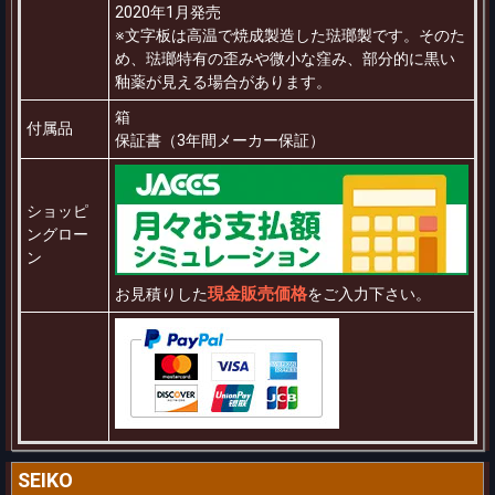
2020年1月発売
※文字板は高温で焼成製造した琺瑯製です。そのた
め、琺瑯特有の歪みや微小な窪み、部分的に黒い
釉薬が見える場合があります。
箱
付属品
保証書（3年間メーカー保証）
ショッピ
ングロー
ン
現金販売価格
お見積りした
をご入力下さい。
SEIKO