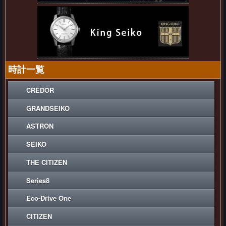
時計一覧
CREDOR
GRANDSEIKO
ASTRON
SEIKO
THE CITIZEN
Series8
Eco-Drive One
CITIZEN