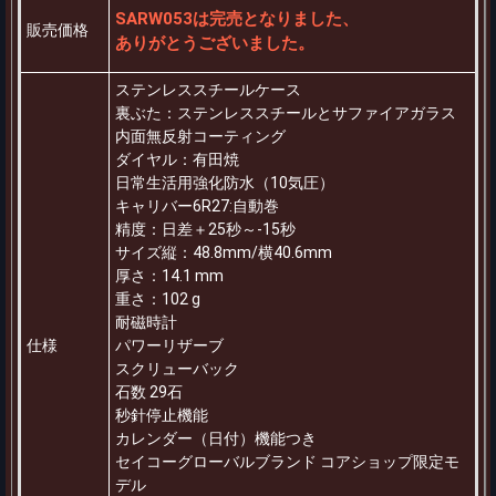
SARW053は完売となりました、
販売価格
ありがとうございました。
ステンレススチールケース
裏ぶた：ステンレススチールとサファイアガラス
内面無反射コーティング
ダイヤル：有田焼
日常生活用強化防水（10気圧）
キャリバー6R27:自動巻
精度：日差＋25秒～-15秒
サイズ縦：48.8mm/横40.6mm
厚さ：14.1 mm
重さ：102 g
耐磁時計
仕様
パワーリザーブ
スクリューバック
石数 29石
秒針停止機能
カレンダー（日付）機能つき
セイコーグローバルブランド コアショップ限定モ
デル