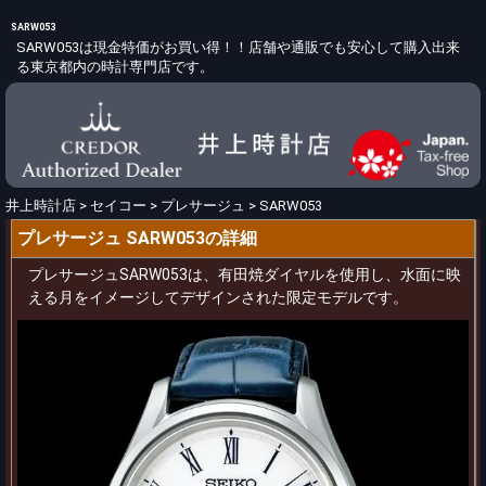
SARW053
SARW053は現金特価がお買い得！！店舗や通販でも安心して購入出来
る東京都内の時計専門店です。
井上時計店
>
セイコー
>
プレサージュ
>
SARW053
プレサージュ SARW053の詳細
プレサージュSARW053は、有田焼ダイヤルを使用し、水面に映
える月をイメージしてデザインされた限定モデルです。