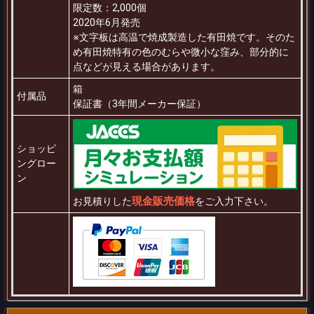
限定数：2,000個
2020年6月発売
※文字板は高温で焼成製造した有田焼です。そのた
め有田焼特有の色のむらや微小な窪み、部分的に
点などが見える場合があります。
箱
付属品
保証書（3年間メーカー保証）
ショッピ
ングロー
ン
現金販売価格
お見積りした
をご入力下さい。