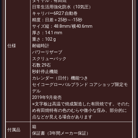
ダイヤル：有田焼
日常生活用強化防水（10気圧）
キャリバー6R27:自動巻
精度：日差＋25秒～-15秒
サイズ縦：48.8mm/横40.6mm
厚さ：14.1 mm
重さ：102 g
仕様
耐磁時計
パワーリザーブ
スクリューバック
石数 29石
秒針停止機能
カレンダー（日付）機能つき
セイコーグローバルブランド コアショップ限定モ
デル
2019年9月発売
※文字板は高温で焼成製造した有田焼です。そのた
め有田焼特有の色のむらや微小な窪み、部分的に
点などが見える場合があります
箱
付属品
保証書（3年間メーカー保証）