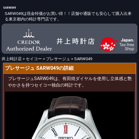
SARW049
SARW049は現金特価がお買い得！！店舗や通販でも安心して購入出来
る東京都内の時計専門店です。
井上時計店
>
セイコー
>
プレサージュ
>
SARW049
プレサージュ SARW049の詳細
プレサージュSARW049は、有田焼ダイヤルを使用し立体感と艶
やかさを持つセイコー独自の時計です。