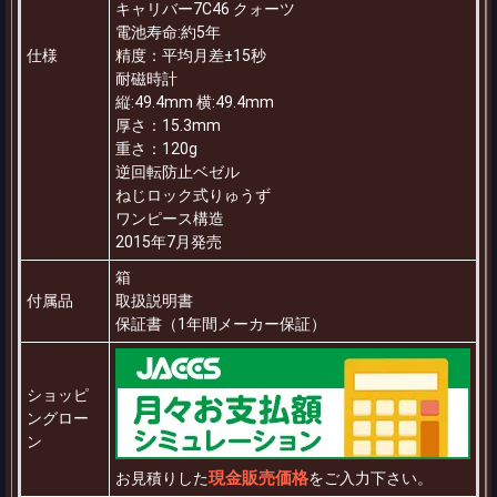
キャリバー7C46 クォーツ
電池寿命:約5年
仕様
精度：平均月差±15秒
耐磁時計
縦:49.4mm 横:49.4mm
厚さ：15.3mm
重さ：120g
逆回転防止ベゼル
ねじロック式りゅうず
ワンピース構造
2015年7月発売
箱
付属品
取扱説明書
保証書（1年間メーカー保証）
ショッピ
ングロー
ン
現金販売価格
お見積りした
をご入力下さい。