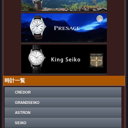
時計一覧
CREDOR
GRANDSEIKO
ASTRON
SEIKO