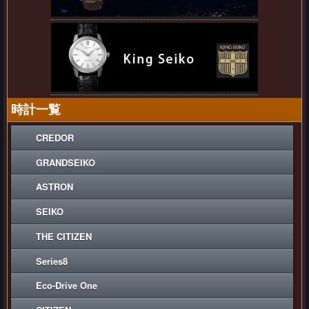
時計一覧
CREDOR
GRANDSEIKO
ASTRON
SEIKO
THE CITIZEN
Series8
Eco-Drive One