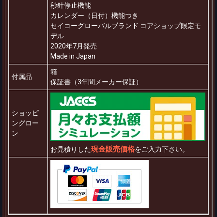
秒針停止機能
カレンダー（日付）機能つき
セイコーグローバルブランド コアショップ限定モ
デル
2020年7月発売
Made in Japan
箱
付属品
保証書（3年間メーカー保証）
ショッピ
ングロー
ン
現金販売価格
お見積りした
をご入力下さい。