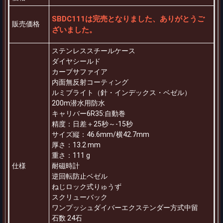
SBDC111は完売となりました、ありがとうご
販売価格
ざいました。
ステンレススチールケース
ダイヤシールド
カーブサファイア
内面無反射コーティング
ルミブライト（針・インデックス・ベゼル）
200m潜水用防水
キャリバー6R35:自動巻
精度：日差＋25秒～-15秒
サイズ縦：46.6mm/横42.7mm
厚さ：13.2 mm
重さ：111 g
仕様
耐磁時計
逆回転防止ベゼル
ねじロック式りゅうず
スクリューバック
ワンプッシュダイバーエクステンダー方式中留
石数 24石