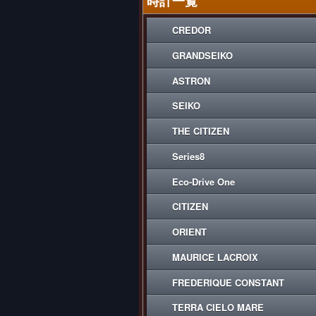
時計一覧
CREDOR
GRANDSEIKO
ASTRON
SEIKO
THE CITIZEN
Series8
Eco-Drive One
CITIZEN
ORIENT
MAURICE LACROIX
FREDERIQUE CONSTANT
TERRA CIELO MARE