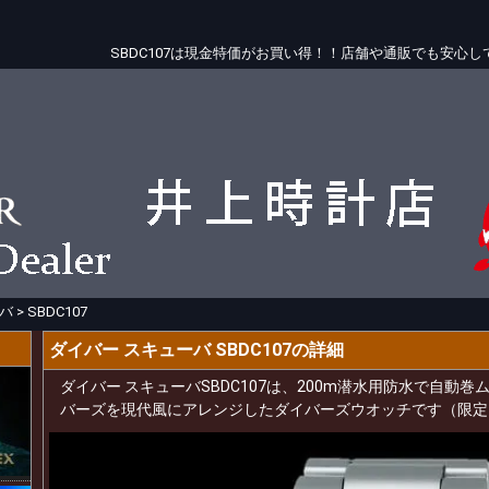
SBDC107は現金特価がお買い得！！店舗や通販でも安心
バ
>
SBDC107
ダイバー スキューバ SBDC107の詳細
ダイバー スキューバSBDC107は、200m潜水用防水で自動
バーズを現代風にアレンジしたダイバーズウオッチです（限定