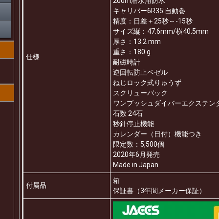
200m潜水用防水
キャリバー6R35:自動巻
精度：日差＋25秒～-15秒
サイズ縦：47.6mm/横40.5mm
厚さ：13.2 mm
重さ：180 g
仕様
耐磁時計
逆回転防止ベゼル
ねじロック式りゅうず
スクリューバック
ワンプッシュダイバーエクステン
石数 24石
秒針停止機能
カレンダー（日付）機能つき
限定数：5,500個
2020年6月発売
Made in Japan
箱
付属品
保証書（3年間メーカー保証）