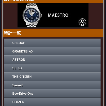
時計一覧
CREDOR
GRANDSEIKO
ASTRON
SEIKO
THE CITIZEN
Series8
Eco-Drive One
CITIZEN