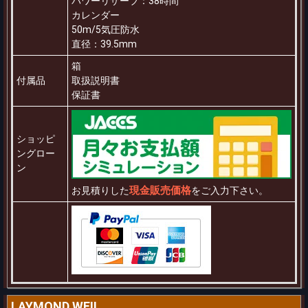
パワーリザーブ：38時間
カレンダー
50m/5気圧防水
直径：39.5mm
箱
付属品
取扱説明書
保証書
ショッピ
ングロー
ン
現金販売価格
お見積りした
をご入力下さい。
LAYMOND WEIL