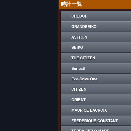
時計一覧
CREDOR
GRANDSEIKO
ASTRON
SEIKO
THE CITIZEN
Series8
Eco-Drive One
CITIZEN
ORIENT
MAURICE LACROIX
FREDERIQUE CONSTANT
TERRA CIELO MARE