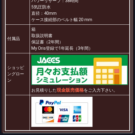
パワーリザーブ：38時間
5気圧防水
直径：40mm
ケース接続部のベルト幅 20 mm
箱
取扱説明書
付属品
保証書（2年間）
My Oris登録で1年延長（3年間）
ショッピ
ングロー
ン
現金販売価格
お見積りした
をご入力下さい。