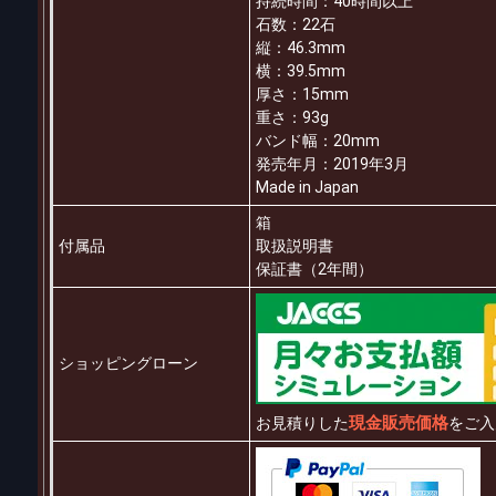
持続時間：40時間以上
石数：22石
縦：46.3mm
横：39.5mm
厚さ：15mm
重さ：93g
バンド幅：20mm
発売年月：2019年3月
Made in Japan
箱
付属品
取扱説明書
保証書（2年間）
ショッピングローン
現金販売価格
お見積りした
をご入