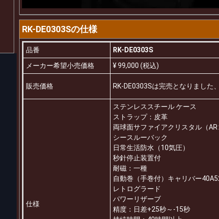
RK-DE0303Sの仕様
品番
RK-DE0303S
メーカー希望小売価格
¥ 99,000 (税込)
販売価格
RK-DE0303Sは完売となりま
ステンレススチール ケース
ストラップ：皮革
両球面サファイアクリスタル（A
シースルーバック
日常生活防水（10気圧）
秒針停止装置付
耐磁：一種
自動巻（手巻付）キャリバー40A5
レトログラード
パワーリザーブ
仕様
精度：日差+25秒～-15秒