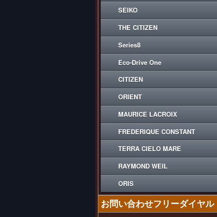
SEIKO
THE CITIZEN
Series8
Eco-Drive One
CITIZEN
ORIENT
MAURICE LACROIX
FREDERIQUE CONSTANT
TERRA CIELO MARE
RAYMOND WEIL
ORIS
お問い合わせフリーダイヤル