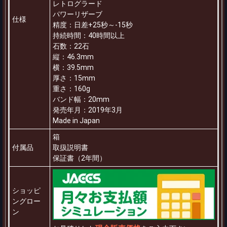
レトログラード
パワーリザーブ
仕様
精度：日差+25秒～-15秒
持続時間：40時間以上
石数：22石
縦：46.3mm
横：39.5mm
厚さ：15mm
重さ：160g
バンド幅：20mm
発売年月：2019年3月
Made in Japan
箱
付属品
取扱説明書
保証書（2年間）
ショッピ
ングロー
ン