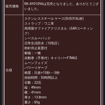
RK-AY0109Aは完売となりました、ありがとうござ
販売価格
いました。
ステンレススチール ケース(SUS316L材)
ストラップ：ワニ革
両球面サファイアクリスタル（SARコーティン
グ）
シースルーバック
日常生活防水（10気圧）
秒針停止装置付
耐磁：一種
自動巻（手巻付）キャリバーF7M62
ムーンフェイズ
パワーリザーブ
仕様
精度：日差+15秒～-5秒
持続時間：50時間以上
石数：22石
縦：49mm
横：41mm
厚さ：13.8mm
重さ：85g