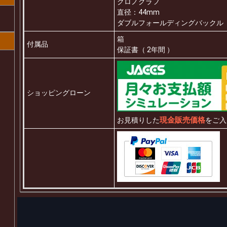
クロノグラフ
直径：44mm
ダブルフォールディングバックル
箱
付属品
保証書（ 2年間 ）
ショッピングローン
現金販売価格
お見積りした
をご入