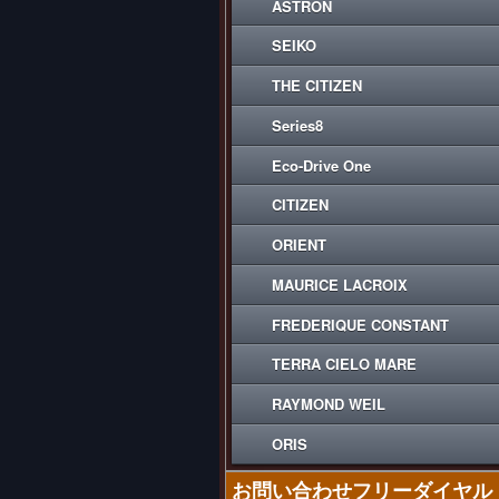
ASTRON
SEIKO
THE CITIZEN
Series8
Eco-Drive One
CITIZEN
ORIENT
MAURICE LACROIX
FREDERIQUE CONSTANT
TERRA CIELO MARE
RAYMOND WEIL
ORIS
お問い合わせフリーダイヤル