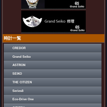
時計一覧
CREDOR
Grand Seiko
ASTRON
SEIKO
THE CITIZEN
Series8
Eco-Drive One