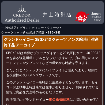
井上時計店
>
グランドセイコー
>
クォーツ
>
クォーツウォッチ 生産終了時計
>
SBGX343
グランドセイコー SBGX343 クォーツ メンズ腕時計 生産
終了品 アーカイブ
SBGX343は精悍なブラックダイヤルと20気圧防水で、40,000A/
ｍを誇る強化耐磁モデルとなっていますので、身の回りのスマ
ートフォンやタブレットなどの磁気から時計を守ります。
また、針とインデックスにルミブライトが施してあり、暗闇で
も視認性の良いメンズウォッチです。
このグランドセイコー腕時計は生産終了となっています、セイ
コーおよび井上時計店では在庫が有りません、 掲載されている
情報は商品発売当時のものとなります。
現金販売価格
現行商品のグランドセイコー
はお問い合わせ下さ
い。