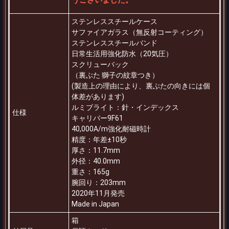
ステンレススチールケース
サファイアガラス（無反射コーティング）
ステンレススチールバンド
日常生活用強化防水（20気圧）
スクリューバック
（裏ぶた 獅子の紋章つき）
(製造上の理由により、裏ぶたの向きには個
体差があります)
ルミブライト：針・インデックス
仕様
キャリバー9F61
40,000A/m強化耐磁時計
精度：年差±10秒
厚さ：11.7mm
外径：40.0mm
重さ：165g
腕回り：203mm
2020年11月発売
Made in Japan
箱