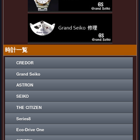
時計一覧
CREDOR
Grand Seiko
ASTRON
SEIKO
THE CITIZEN
Series8
Eco-Drive One