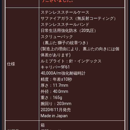
ステンレススチールケース
サファイアガラス（無反射コーティング）
ステンレススチールバンド
日常生活用強化防水（20気圧）
スクリューバック
（裏ぶた 獅子の紋章つき）
(製造上の理由により、裏ぶたの向きには個
体差があります)
ルミブライト：針・インデックス
仕様
キャリバー9F61
40,000A/m強化耐磁時計
精度：年差±10秒
厚さ：11.7mm
外径：40.0mm
重さ：165g
腕回り：203mm
2020年11月発売
Made in Japan
箱