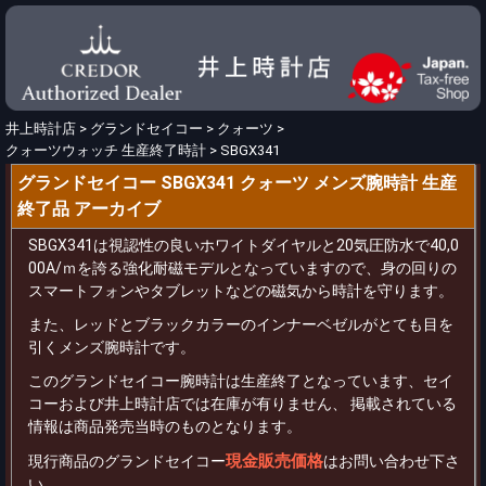
井上時計店
>
グランドセイコー
>
クォーツ
>
クォーツウォッチ 生産終了時計
>
SBGX341
グランドセイコー SBGX341 クォーツ メンズ腕時計 生産
終了品 アーカイブ
SBGX341は視認性の良いホワイトダイヤルと20気圧防水で40,0
00A/ｍを誇る強化耐磁モデルとなっていますので、身の回りの
スマートフォンやタブレットなどの磁気から時計を守ります。
また、レッドとブラックカラーのインナーベゼルがとても目を
引くメンズ腕時計です。
このグランドセイコー腕時計は生産終了となっています、セイ
コーおよび井上時計店では在庫が有りません、 掲載されている
情報は商品発売当時のものとなります。
現金販売価格
現行商品のグランドセイコー
はお問い合わせ下さ
い。