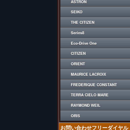
ASTRON
SEIKO
THE CITIZEN
Series8
Eco-Drive One
CITIZEN
ORIENT
MAURICE LACROIX
FREDERIQUE CONSTANT
TERRA CIELO MARE
RAYMOND WEIL
ORIS
お問い合わせフリーダイヤル