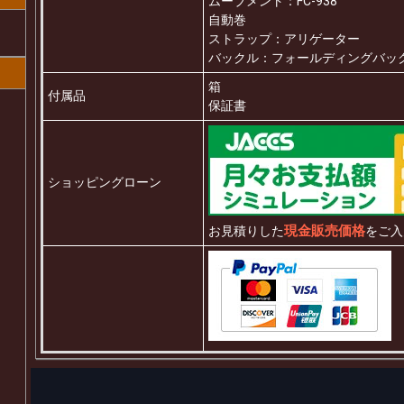
ムーブメント：FC-938
自動巻
ストラップ：アリゲーター
バックル：フォールディングバッ
箱
付属品
保証書
ショッピングローン
現金販売価格
お見積りした
をご入