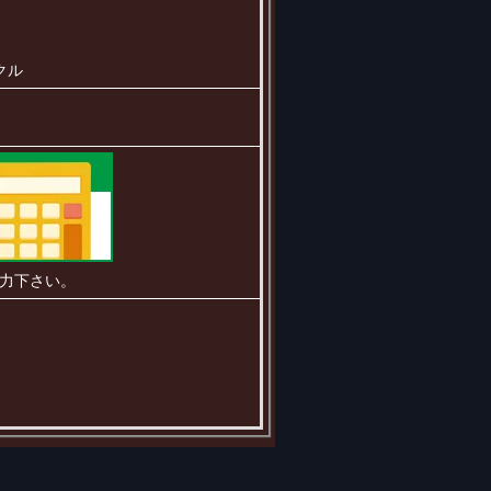
クル
力下さい。