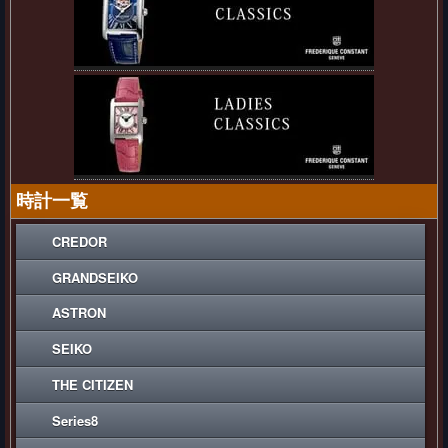
時計一覧
CREDOR
GRANDSEIKO
ASTRON
SEIKO
THE CITIZEN
Series8