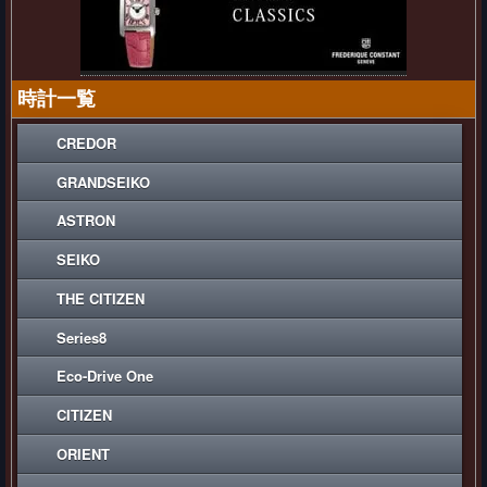
時計一覧
CREDOR
GRANDSEIKO
ASTRON
SEIKO
THE CITIZEN
Series8
Eco-Drive One
CITIZEN
ORIENT