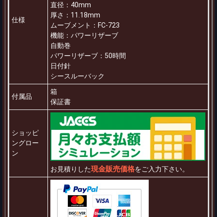
直径：40mm
厚さ：11.18mm
仕様
ムーブメント：FC-723
機能：パワーリザーブ
自動巻
パワーリザーブ：50時間
日付針
シースルーバック
箱
付属品
保証書
ショッピ
ングロー
ン
現金販売価格
お見積りした
をご入力下さい。